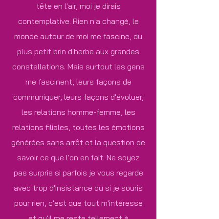
tête en l'air, moi je dirais
contemplative. Rien n'a changé, le
monde autour de moi me fascine, du
plus petit brin d'herbe aux grandes
constellations. Mais surtout les gens
me fascinent, leurs façons de
communiquer, leurs façons d'évoluer,
les relations homme-femme, les
relations filiales, toutes les émotions
générées sans arrêt et la question de
savoir ce que l'on en fait. Ne soyez
pas surpris si parfois je vous regarde
avec trop d'insistance ou si je souris
pour rien, c'est que tout m'intéresse
et qu'il me reste tellement à