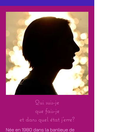
Qui suis-je
que fais-je
et dans quel état j'erre?
Née en 1980 dans la banlieue de