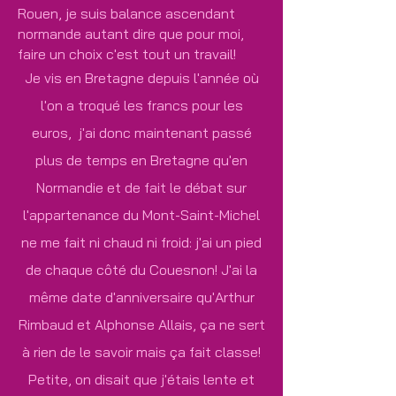
Rouen, je suis balance ascendant
normande autant dire que pour moi,
faire un choix c'est tout un travail!
Je vis en Bretagne depuis l'année où
l'on a troqué les francs pour les
euros, j'ai donc maintenant passé
plus de temps en Bretagne qu'en
Normandie et de fait le débat sur
l'appartenance du Mont-Saint-Michel
ne me fait ni chaud ni froid: j'ai un pied
de chaque côté du Couesnon! J'ai la
même date d'anniversaire qu'Arthur
R
imbaud et Alphonse Allais, ça ne sert
à rien de le savoir mais ça fait classe!
Petite, on disait que j'étais lente et