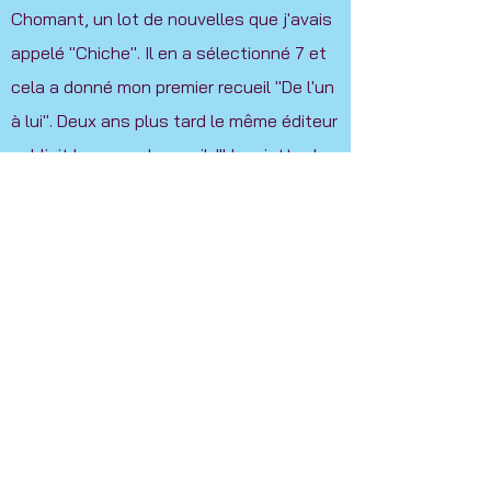
Chomant, un lot de nouvelles que j'avais
appelé "Chiche". Il en a sélectionné 7 et
cela a donné mon premier recueil "De l'un
à lui". Deux ans plus tard le même éditeur
publiait le second recueil: "L'assiette du
voisin".
Mais ce que j'aime depuis toujours dans
l'écriture, c'est la possibilité de la
partager avec d'autres, comme les
chansons. Dès 16 ans, j'ai monté un
atelier d'écriture que j'ai animé pendant
10 ans. Tout en participant dès que
l'occasion se présente à d'autres