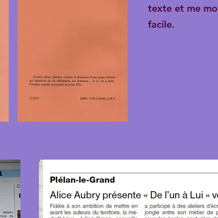
texte et me mod
facile.