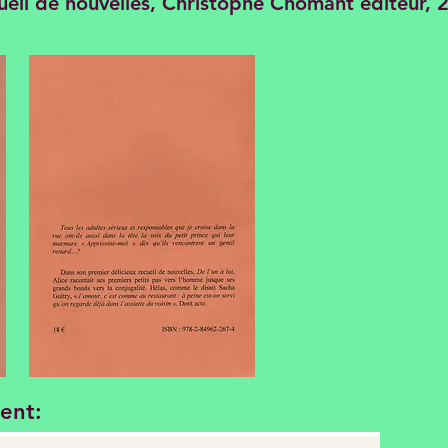
ueil de nouvelles, Christophe Chomant éditeur, 
lent: