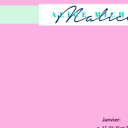
Janvier:
17- 01: Slam T