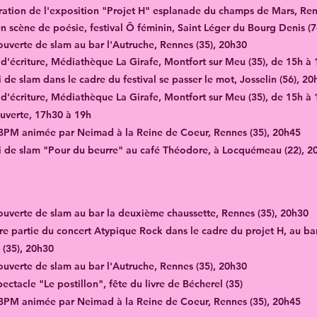
ration de l'exposition "Projet H" esplanade du champs de Mars, Ren
n scène de poésie, festival Ô féminin, Saint Léger du Bourg Denis (7
ouverte de slam au bar l'Autruche, Rennes (35), 20h30
r d'écriture, Médiathèque La Girafe, Montfort sur Meu (35), de 15h à
 de slam dans le cadre du festival se passer le mot, Josselin (56), 20
r d'écriture, Médiathèque La Girafe, Montfort sur Meu (35), de 15h à 
uverte, 17h30 à 19h
 BPM animée par Neimad à la Reine de Coeur, Rennes (35), 20h45
i de slam "Pour du beurre" au café Théodore, à Locquémeau (22), 2
 ouverte de slam au bar la deuxième chaussette, Rennes (35), 20h30
re partie du concert Atypique Rock dans le cadre du projet H, au b
 (35), 20h30
ouverte de slam au bar l'Autruche, Rennes (35), 20h30
ectacle "Le postillon", fête du livre de Bécherel (35)
BPM animée par Neimad à la Reine de Coeur, Rennes (35), 20h45