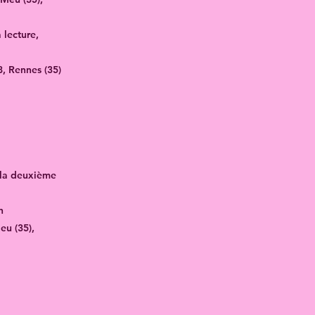
 lecture,
8, Rennes (35)
 la deuxième
​
eu (35),