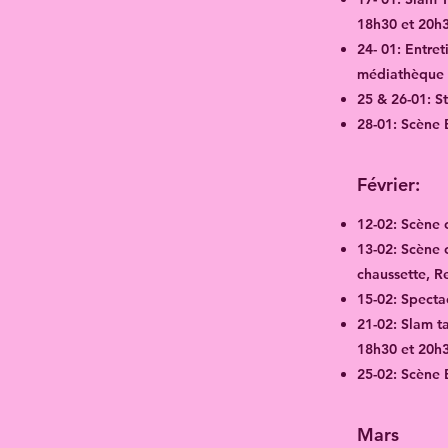
18h30 et 20h
24- 01: Entret
médiathèque d
25 & 26-01: St
28-01: Scène 
Février:
12
​​-02: Scèn
13-02: Scène 
chaussette, R
15-02: Spectac
21-02: Slam ta
18h30 et 20h
25-02: Scène 
Mars