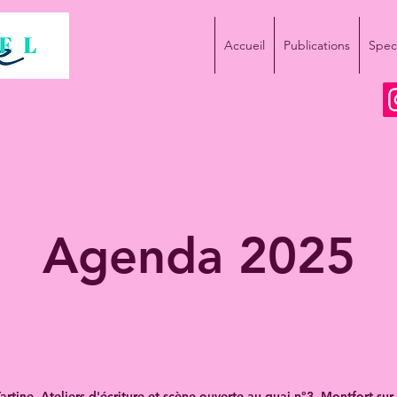
Accueil
Publications
Spect
Agenda 2025
artine, Ateliers d'écriture et scène ouverte au quai n°3, Montfort sur