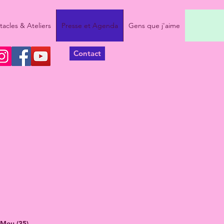
acles & Ateliers
Presse et Agenda
Gens que j'aime
Contact
 Meu (35),