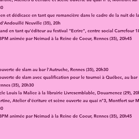
30
ien et dédicace en tant que romancière dans le cadre de la nuit de la
'Andouillé Neuville (35), 20h
and en tant qu'éditeur au festival "Ecrire", centre social Carrefour 1
BPM animée par Neimad à la Reine de Coeur, Rennes (35), 20h45
e ouverte de slam au bar l'Autruche, Rennes (35), 20h30
ouverte de slam avec qualification pour le tournoi à Québec, au bar
ennes (35), 20h30
le Louis la Malice à la librairie Livresemblable, Douarnenez (29), 20h
rtine, Atelier d'écriture et scène ouverte au quai n°3, Montfort sur M
30
BPM animée par Neimad à la Reine de Coeur, Rennes (35), 20h45