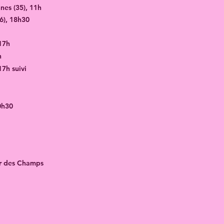
nes (35), 11h
6)​, 18h30
 17h
h
17h suivi
0h30
ar des Champs